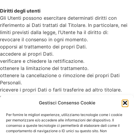
Diritti degli utenti
Gli Utenti possono esercitare determinati diritti con
riferimento ai Dati trattati dal Titolare. In particolare, nei
limiti previsti dalla legge, l’Utente ha il diritto di:
revocare il consenso in ogni momento.
opporsi al trattamento dei propri Dati.
accedere ai propri Dati.
verificare e chiedere la rettificazione.
ottenere la limitazione del trattamento.
ottenere la cancellazione o rimozione dei propri Dati
Personali.
ricevere i propri Dati o farli trasferire ad altro titolare.
proporre reclamo.
Gestisci Consenso Cookie
Come esercitare i diritti
Per fornire le migliori esperienze, utilizziamo tecnologie come i cookie
Per esercitare i propri diritti, gli Utenti possono indirizzare
per memorizzare e/o accedere alle informazioni del dispositivo. Il
una richiesta ai recapiti del Titolare indicati in questo
consenso a queste tecnologie ci permetterà di elaborare dati come il
comportamento di navigazione o ID unici su questo sito. Non
documento. La richiesta può essere depositate